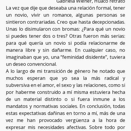
Gabriela Wiener, Huaco retrato
NOSOTRAS
La vez que dije que deseaba una relación formal, tener
PUBLICA CON NOSOTRAS
un novio, vivir un romance, algunas personas se
APÓYANOS
sintieron contrariadas. Creo que hasta decepcionadas.
Unas lo disimularon con bromas: ¿Para qué un novio
si puedes tener dos o tres? Otras fueron más serias:
para qué quería un novio si podía relacionarme de
manera libre y sin dañarme. En cualquier caso, no
imaginaban que yo, una “feminidad disidente”, tuviera
un deseo convencional.
A lo largo de mi transición de género he notado que
muchos esperan que yo sea la más radical y
subversiva en el amor, el sexo y las relaciones, como si
por haberme construido a mí misma estuviera hecha
de un material distinto o si fuera inmune a los
mandatos y normativas sociales. En conclusión, todas
estas expectativas dañinas en torno a mí, más de una
vez me han provocado vergüenza a la hora de
expresar mis necesidades afectivas. Sobre todo por