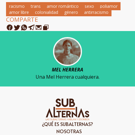
racismo
trans
amor romántico
sexo
poliamor
amor libre
colonialidad
género
antirracismo
COMPARTE
MEL HERRERA
Una Mel Herrera cualquiera.
¿QUÉ ES SUBALTERNAS?
NOSOTRAS