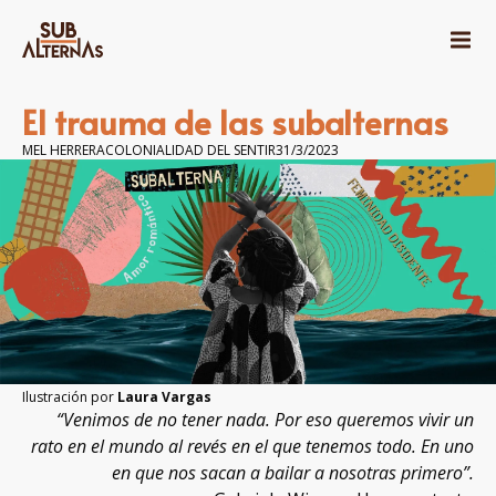
SECCIONES
COLONIALIDAD Y GÉNERO
El trauma de las subalternas
ANTIRRACISMO
GÉNERO SIN PERSPECTIVA
MEL HERRERA
COLONIALIDAD DEL SENTIR
31/3/2023
NI BIOLOGÍA NI DESTINO
VIOLENCIAS DEGENERADAS
COLONIALIDAD DEL SENTIR
SALUD/DERECHOS SEXUALES Y REPRODUCTIVOS
PAJARERÍAS, TORTILLERISMOS Y BUGARRONANCIAS
MATERNIDADES INAPROPIADAS
MASCULINIDADES
MARGINALIA
CUARTO PROPIO
ESPECIALES
COLUMNAS GRÁFICAS
Ilustración por
Laura Vargas
“Venimos de no tener nada. Por eso queremos vivir un
INTROSPECCIONES
rato en el mundo al revés en el que tenemos todo. En uno
PUTISEXO
en que nos sacan a bailar a nosotras primero”.
¿QUÉ ES SUBALTERNAS?