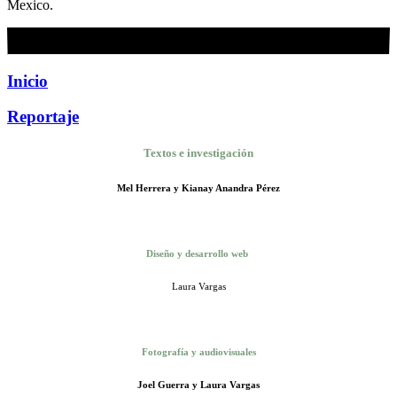
Mexico.
Inicio
Reportaje
Textos e investigación
Mel Herrera y Kianay Anandra Pérez
Diseño y desarrollo web
Laura Vargas
Fotografía y audiovisuales
Joel Guerra y Laura Vargas